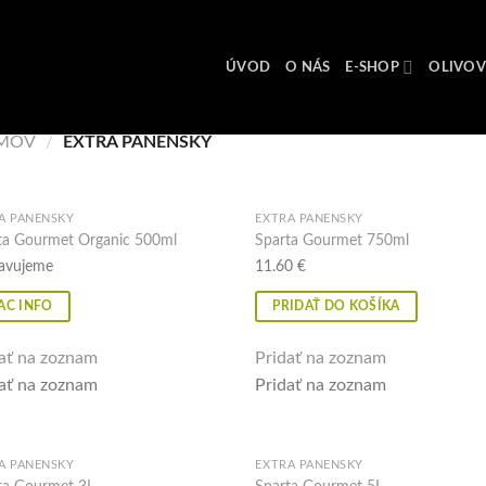
ÚVOD
O NÁS
E-SHOP
OLIVOV
MOV
/
EXTRA PANENSKÝ
A PANENSKÝ
EXTRA PANENSKÝ
ta Gourmet Organic 500ml
Sparta Gourmet 750ml
Pridať na zoznam
Pridať na z
Pridať na zoznam
Pridať na z
ravujeme
11.60
€
AC INFO
PRIDAŤ DO KOŠÍKA
ať na zoznam
Pridať na zoznam
ať na zoznam
Pridať na zoznam
A PANENSKÝ
EXTRA PANENSKÝ