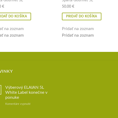
ta Gourmet 3L
Sparta Gourmet 5L
Pridať na zoznam
Pridať na z
Pridať na zoznam
Pridať na z
0
€
50.00
€
IDAŤ DO KOŠÍKA
PRIDAŤ DO KOŠÍKA
ať na zoznam
Pridať na zoznam
ať na zoznam
Pridať na zoznam
VINKY
Výberový ELAIAN 5L
White Label konečne v
ponuke
Komentáre vypnuté
na
Výberový
ELAIAN
5L