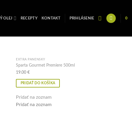
Zobrazených všetkých 5 výsledkov
Ý OLEJ
RECEPTY
KONTAKT
PRIHLÁSENIE
0
EXTRA PANENSKÝ
Sparta Gourmet Premiere 500ml
oznam
Pridať na zoznam
oznam
Pridať na zoznam
19.00
€
PRIDAŤ DO KOŠÍKA
Pridať na zoznam
Pridať na zoznam