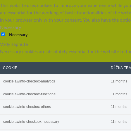
This website uses cookies to improve your experience while you 
are essential for the working of basic functionalities of the we
in your browser only with your consent. You also have the optio
Necessary
Necessary
Vždy zapnuté
Necessary cookies are absolutely essential for the website to fu
COOKIE
DĹŽKA TR
cookielawinfo-checbox-analytics
11 months
cookielawinfo-checbox-functional
11 months
cookielawinfo-checbox-others
11 months
cookielawinfo-checkbox-necessary
11 months