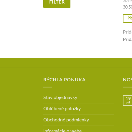
Spar
FILTER
30.5
PR
Prid
Prid
RÝCHLA PONUKA
NO
Stav objednávky
19
júl
Obľúbené položky
Obchodné podmienky
Informácie o webe