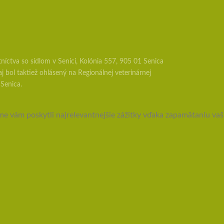
White
Label
konečne
v
ponuke
tníctva so sídlom v Senici, Kolónia 557, 905 01 Senica
 bol taktiež ohlásený na Regionálnej veterinárnej
 Senica.
vám poskytli najrelevantnejšie zážitky vďaka zapamätaniu vašic