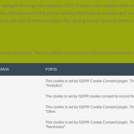
navigate through the website. Out of these, the cookies that ar
bsite. We also use third-party cookies that help us analyze and 
n to opt-out of these cookies. But opting out of some of these 
nction properly. These cookies ensure basic functionalities and 
VANIA
POPIS
This cookie is set by GDPR Cookie Consent plugin. The 
"Analytics".
The cookie is set by GDPR cookie consent to record the
This cookie is set by GDPR Cookie Consent plugin. The 
"Other.
This cookie is set by GDPR Cookie Consent plugin. The 
"Necessary".