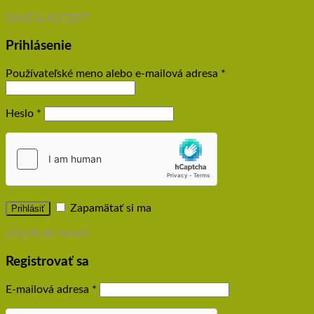
SAVE & ACCEPT
Prihlásenie
Používateľské meno alebo e-mailová adresa
*
Heslo
*
Zapamätať si ma
Prihlásiť
Stratili ste heslo?
Registrovať sa
E-mailová adresa
*