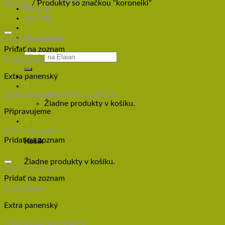
Domov
/
Produkty so značkou “koroneiki”
Recepty
Kontakt
Prihlásenie
Pridať na zoznam
Pridať na zoznam
Quick View
Extra panenský
0
Sparta Gourmet Organic 500ml
Žiadne produkty v košíku.
Připravujeme
Viac info
0
Pridať na zoznam
Pridať na zoznam
Košík
Žiadne produkty v košíku.
Pridať na zoznam
Pridať na zoznam
Quick View
Extra panenský
Sparta Gourmet 750ml