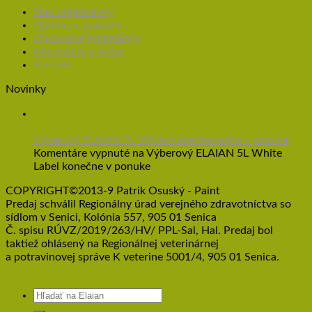
Stav objednávky
Obľúbené položky
Obchodné podmienky
Informácie o webe
Kontakt
Novinky
19
júl
Výberový ELAIAN 5L White Label konečne v ponuke
Komentáre vypnuté
na Výberový ELAIAN 5L White
Label konečne v ponuke
COPYRIGHT©2013-9 Patrik Osuský - Paint
Predaj schválil Regionálny úrad verejného zdravotníctva so
sídlom v Senici, Kolónia 557, 905 01 Senica
Č. spisu RÚVZ/2019/263/HV/ PPL-Sal, Hal. Predaj bol
taktiež ohlásený na Regionálnej veterinárnej
a potravinovej správe K veterine 5001/4, 905 01 Senica.