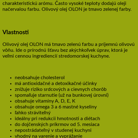
charakteristickú arómu. Často vysoké teploty dodajú oleji
načervalou farbu. Olivový olej OLON je tmavo zelenej farby.
Vlastnosti
Olivový olej OLON má tmavo zelenú farbu a príjemnú olivovú
vôňu. Ide o prírodnú šťavu bez akýchkoľvek úprav, ktorá je
veľmi cennou ingrediencií stredomorskej kuchyne.
neobsahuje cholesterol
má antioxidačné a detoxikačné účinky
znižuje riziko srdcových a cievnych chorôb
spomaľuje starnutie (už na bunkovej úrovni)
obsahuje vitamíny A, D, E, K
obsahuje omega 3 a 6 mastné kyseliny
ľahko stráviteľný
ideálny pri redukcii hmotnosti a diétach
do dojčenských príkrmov od 5. mesiaca
nepostrádateľný v studenej kuchyni
vhodný na varenie a vyprážanie