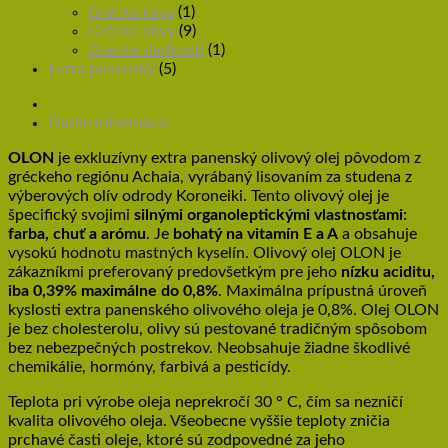
Grécka káva
(1)
Grécke olivy
(9)
Grécke sladkosti
(1)
Extra panenský
(5)
Popis
Ďalšie informácie
OLON
je exkluzívny extra panenský olivový olej pôvodom z
gréckeho regiónu Achaia, vyrábaný lisovaním za studena z
výberových olív odrody Koroneiki. Tento olivový olej je
špecifický svojimi
silnými organoleptickými vlastnosťami:
farba, chuť a arómu
. Je
bohatý na vitamín E a A
a obsahuje
vysokú hodnotu mastných kyselín. Olivový olej OLON je
zákazníkmi preferovaný predovšetkým pre jeho
nízku aciditu,
iba 0,39% maximálne do 0,8%
. Maximálna prípustná úroveň
kyslosti extra panenského olivového oleja je 0,8%. Olej OLON
je bez cholesterolu, olivy sú pestované tradičným spôsobom
bez nebezpečných postrekov. Neobsahuje žiadne škodlivé
chemikálie, hormóny, farbivá a pesticídy.
Teplota pri výrobe oleja neprekročí 30 ° C, čím sa nezničí
kvalita olivového oleja. Všeobecne vyššie teploty zničia
prchavé časti oleje, ktoré sú zodpovedné za jeho