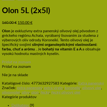
Olon 5L (2x5l)
160.00
€
150.00
€
Olon
je exkluzívny extra panenský olivový olej pôvodom z
gréckeho regiónu Achaia, vyrábaný lisovaním za studena z
výberových olív odrody Koroneiki. Tento olivový olej je
špecifický svojimi
silnými organoleptickými vlastnosťami:
farba, chuť a arómu
. Je
bohatý na vitamín E a A
a obsahuje
vysokú hodnotu mastných kyselín.
Pridať na zoznam
Pridať na zoznam
Nie je na sklade
Katalógové číslo:
4773632927583
Kategórie:
Extra panenský
Značiek:
extra panenský
,
extra virgin
,
koroneiki
,
olivový olej
,
olivovyolej
,
olivy
,
olon
,
řecký
,
řecký olivový olej
Kategórie produktov
Delikatesy
(9)