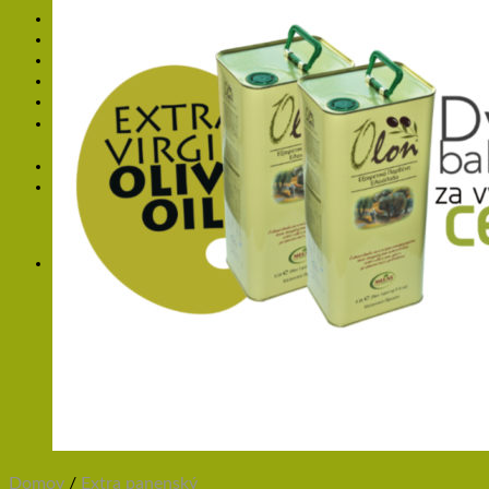
Recepty
Kontakt
Prihlásenie
0
Žiadne produkty v košíku.
0
Košík
Žiadne produkty v košíku.
Domov
/
Extra panenský