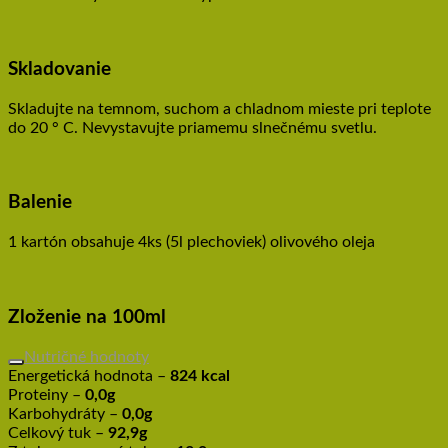
Skladovanie
Skladujte na temnom, suchom a chladnom mieste pri teplote
do 20 ° C. Nevystavujte priamemu slnečnému svetlu.
Balenie
1 kartón obsahuje 4ks (5l plechoviek) olivového oleja
Zloženie na 100ml
Nutričné hodnoty
Energetická hodnota –
824 kcal
Proteiny –
0,0g
Karbohydráty –
0,0g
Celkový tuk –
92,9g