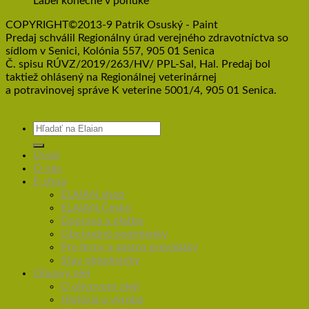
Label konečne v ponuke
COPYRIGHT©2013-9 Patrik Osuský - Paint
Predaj schválil Regionálny úrad verejného zdravotníctva so
sídlom v Senici, Kolónia 557, 905 01 Senica
Č. spisu RÚVZ/2019/263/HV/ PPL-Sal, Hal. Predaj bol
taktiež ohlásený na Regionálnej veterinárnej
a potravinovej správe K veterine 5001/4, 905 01 Senica.
Úvod
O nás
E-shop
ELAIAN shop
ELAIAN Česko
Doprava a platba
Obchodné podmienky
Pre firmy a gastro prevádzky
Stav objednávky
Olivový olej
O olivovom oleji
História a výroba