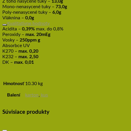
Z toho nasycené tuky –
13,0g
Mono-nenasycené tuky –
73,0g
Poly-nenasycené tuky –
6,0g
Vláknina –
0,0g
Kvalitatívne hodnoty
Acidita –
0,39%
max. do 0,8%
Peroxidy –
max. 20mEg
Vosky –
250ppm g
Absorbce UV
K270 –
max. 0,20
K232 –
max. 2,50
DK –
max. 0,01
Hmotnosť
10.30 kg
Balení
karton
,
kus
Súvisiace produkty